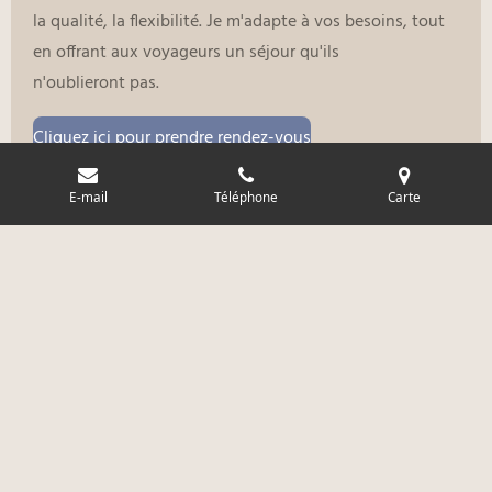
la qualité, la flexibilité. Je m'adapte à vos besoins, tout
en offrant aux voyageurs un séjour qu'ils
n'oublieront pas.
Cliquez ici pour prendre rendez-vous
E-mail
Téléphone
Carte
déclarations de confidentialité
politique de confidentialité
© 2024 - 2026 MG Conciergerie.
Tous droits réservés.
Propulsé par
Webador